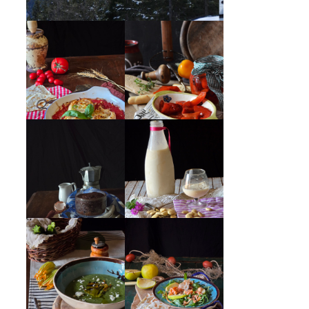
GIRANDOLE DI
PEPERONI ALLA
RICOTTA
PIEMONTESE
MUG CAKE AL
MANDORLITO
CIOCCOLATO
INSALATA DI
CREMA ESTIVA
SALMONE
DI ZUCCHINE
AFFUMICATO,
CON FIORI E
MELE, NOCI,
FETA
RUCOLA