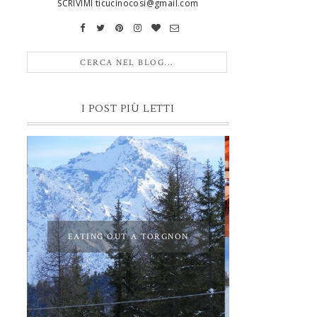
SCRIVIMI ticucinocosi@gmail.com
I POST PIÙ LETTI
EATING OUT A TORGNON