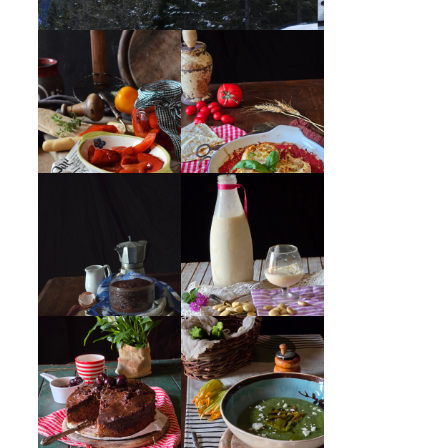
PEPERONI ALLA
GIRANDOLE DI
PIEMONTESE
RICOTTA
MUG CAKE AL
MANDORLITO
CIOCCOLATO
CREMA ESTIVA
TORTA DOPPIO
DI ZUCCHINE
CIOCCOLATO E
CON FIORI E
CILIEGIE
FETA