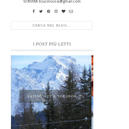
SCRIVIMI ticucinocosi@gmail.com
I POST PIÙ LETTI
EATING OUT A TORGNON