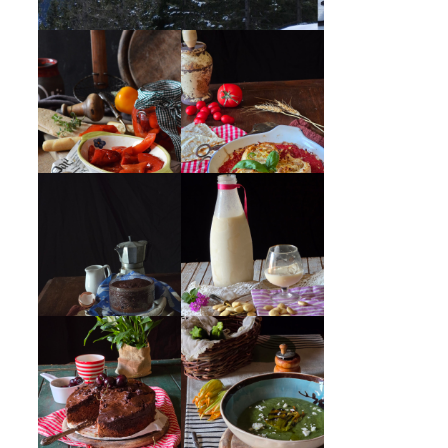
PEPERONI ALLA
GIRANDOLE DI
PIEMONTESE
RICOTTA
MUG CAKE AL
MANDORLITO
CIOCCOLATO
CREMA ESTIVA
TORTA DOPPIO
DI ZUCCHINE
CIOCCOLATO E
CON FIORI E
CILIEGIE
FETA