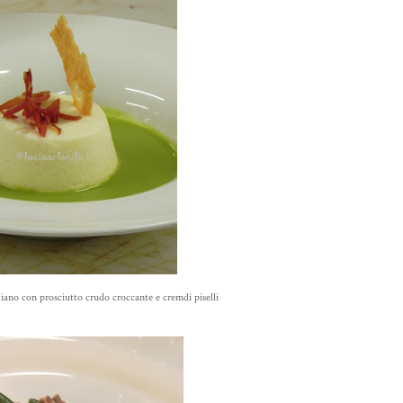
ano con prosciutto crudo croccante e cremdi piselli