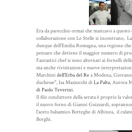
Era da parecchio ormai che mancavo a questo ev
collaborazione con Le Stelle si incontrano, L
dunque dell'Emilia Romagna, una regione che c
pensare che detiene il maggior numero di prodo
Fantastici chef si sono alternati ai fornelli de
ma anche rivisitazioni e nuove interpretazioni
Marchini
dell'Erba del Re
a Modena, Giovanna
duchesse", Isa Mazzocchi di
La Palta
, Aurora M
di Paolo Teverini
.
Il filo conduttore della serata è proprio la v
il nuovo forno di Gianni Guizzardi, soprannom
l'aceto balsamico Botteghe di Albinea, il culat
Borghi.