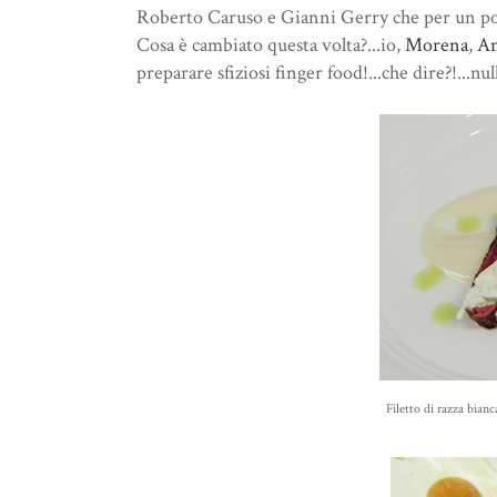
Roberto Caruso e Gianni Gerry che per un po
Cosa è cambiato questa volta?...io,
Morena
,
An
preparare sfiziosi finger food!...che dire?!...nu
Filetto di razza bian