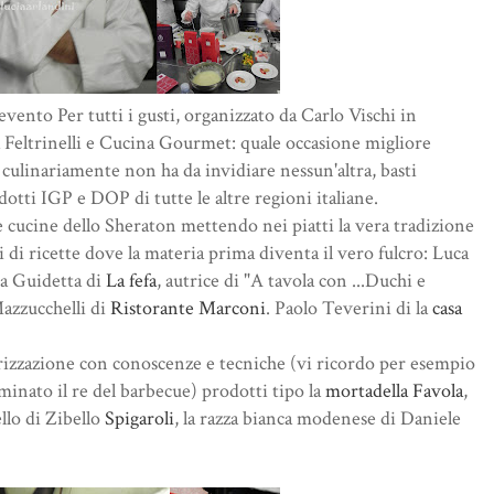
ento Per tutti i gusti, organizzato da Carlo Vischi in
a Feltrinelli e Cucina Gourmet: quale occasione migliore
ulinariamente non ha da invidiare nessun'altra, basti
tti IGP e DOP di tutte le altre regioni italiane.
lle cucine dello Sheraton mettendo nei piatti la vera tradizione
 di ricette dove la materia prima diventa il vero fulcro: Luca
 Guidetta di
La fefa
, autrice di "A tavola con ...Duchi e
azzucchelli di
Ristorante Marconi
. Paolo Teverini di la
casa
alorizzazione con conoscenze e tecniche (vi ricordo per esempio
inato il re del barbecue) prodotti tipo la
mortadella Favola
,
ello di Zibello
Spigaroli
, la razza bianca modenese di Daniele