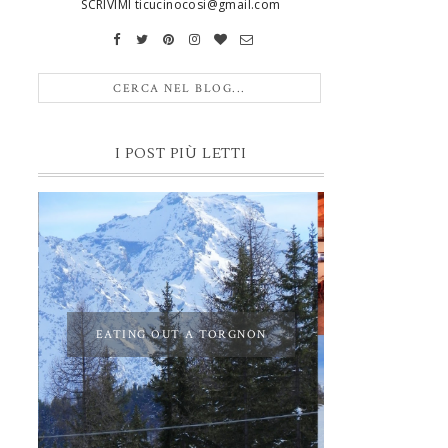
SCRIVIMI ticucinocosi@gmail.com
I POST PIÙ LETTI
EATING OUT A TORGNON