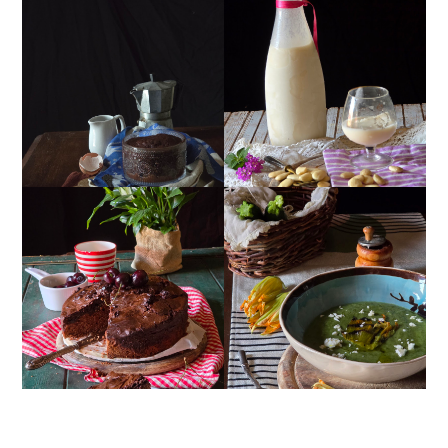
MUG CAKE AL
MANDORLITO
CIOCCOLATO
TORTA DOPPIO
CREMA ESTIVA DI
CIOCCOLATO E
ZUCCHINE CON FIORI E
CILIEGIE
FETA