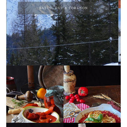
EATING OUT A TORGNON
PEPERONI ALLA
GIRANDOLE DI
PIEMONTESE
RICOTTA