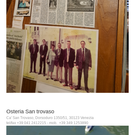
Osteria San trovaso
Ca' San Trovaso, Dorsoduro 1350/51, 30123 Venezia
tel/fax +39 041 2412215 - mob. +39 349 1253890