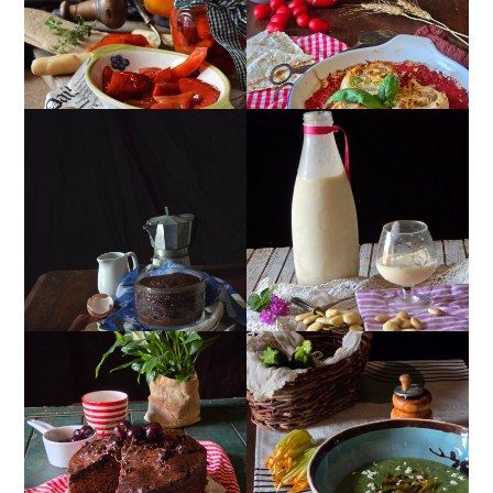
PIEMONTESE
RICOTTA
MUG CAKE AL
MANDORLITO
CIOCCOLATO
TORTA DOPPIO
CREMA ESTIVA DI
CIOCCOLATO E
ZUCCHINE CON FIORI E
CILIEGIE
FETA