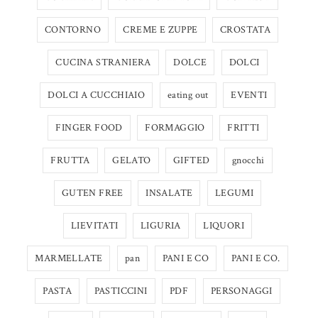
CONTORNO
CREME E ZUPPE
CROSTATA
CUCINA STRANIERA
DOLCE
DOLCI
DOLCI A CUCCHIAIO
eating out
EVENTI
FINGER FOOD
FORMAGGIO
FRITTI
FRUTTA
GELATO
GIFTED
gnocchi
GUTEN FREE
INSALATE
LEGUMI
LIEVITATI
LIGURIA
LIQUORI
MARMELLATE
pan
PANI E CO
PANI E CO.
PASTA
PASTICCINI
PDF
PERSONAGGI