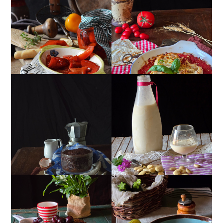
PEPERONI ALLA
GIRANDOLE DI
PIEMONTESE
RICOTTA
MUG CAKE AL
MANDORLITO
CIOCCOLATO
TORTA DOPPIO
CREMA ESTIVA DI