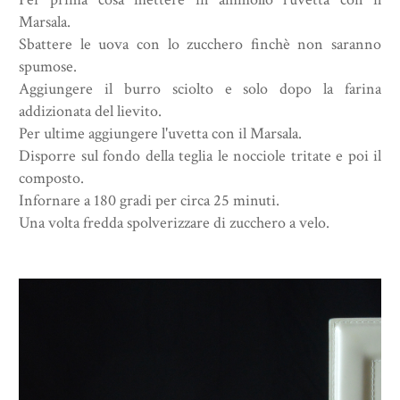
Marsala.
Sbattere le uova con lo zucchero finchè non saranno
spumose.
Aggiungere il burro sciolto e solo dopo la farina
addizionata del lievito.
Per ultime aggiungere l'uvetta con il Marsala.
Disporre sul fondo della teglia le nocciole tritate e poi il
composto.
Infornare a 180 gradi per circa 25 minuti.
Una volta fredda spolverizzare di zucchero a velo.