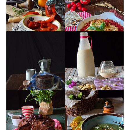
PIEMONTESE
RICOTTA
MUG CAKE AL
MANDORLITO
CIOCCOLATO
TORTA DOPPIO
CREMA ESTIVA DI
CIOCCOLATO E
ZUCCHINE CON FIORI E
CILIEGIE
FETA