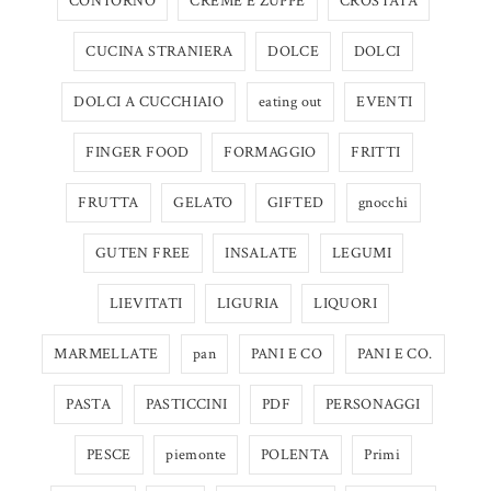
CONTORNO
CREME E ZUPPE
CROSTATA
CUCINA STRANIERA
DOLCE
DOLCI
DOLCI A CUCCHIAIO
eating out
EVENTI
FINGER FOOD
FORMAGGIO
FRITTI
FRUTTA
GELATO
GIFTED
gnocchi
GUTEN FREE
INSALATE
LEGUMI
LIEVITATI
LIGURIA
LIQUORI
MARMELLATE
pan
PANI E CO
PANI E CO.
PASTA
PASTICCINI
PDF
PERSONAGGI
PESCE
piemonte
POLENTA
Primi