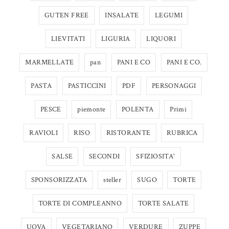
GUTEN FREE
INSALATE
LEGUMI
LIEVITATI
LIGURIA
LIQUORI
MARMELLATE
pan
PANI E CO
PANI E CO.
PASTA
PASTICCINI
PDF
PERSONAGGI
PESCE
piemonte
POLENTA
Primi
RAVIOLI
RISO
RISTORANTE
RUBRICA
SALSE
SECONDI
SFIZIOSITA'
SPONSORIZZATA
steller
SUGO
TORTE
TORTE DI COMPLEANNO
TORTE SALATE
UOVA
VEGETARIANO
VERDURE
ZUPPE