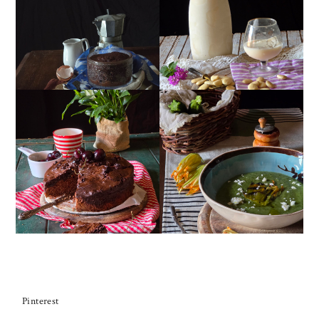
MUG CAKE AL
MANDORLITO
CIOCCOLATO
TORTA DOPPIO
CREMA ESTIVA DI
CIOCCOLATO E
ZUCCHINE CON FIORI E
CILIEGIE
FETA
Pinterest