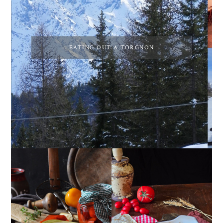
EATING OUT A TORGNON
PEPERONI ALLA
GIRANDOLE DI
PIEMONTESE
RICOTTA