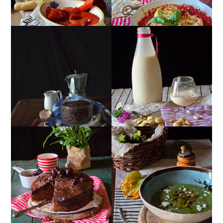
MUG CAKE AL
MANDORLITO
CIOCCOLATO
TORTA DOPPIO
CREMA ESTIVA DI
CIOCCOLATO E
ZUCCHINE CON FIORI E
CILIEGIE
FETA