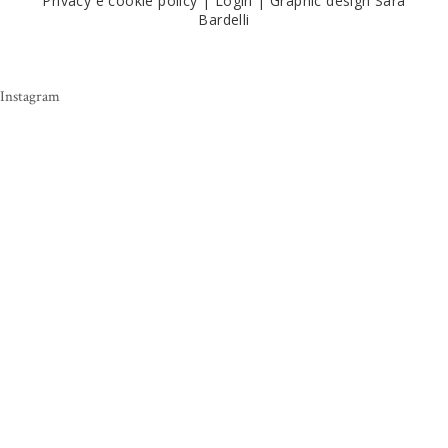
Privacy e cookie policy
|
Login
|
Graphic design Sara
Bardelli
Instagram