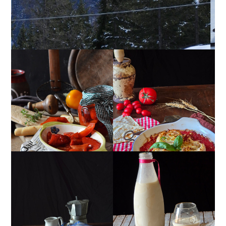
PEPERONI ALLA
GIRANDOLE DI
PIEMONTESE
RICOTTA
MUG CAKE AL
MANDORLITO
CIOCCOLATO