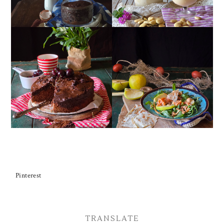
TORTA DOPPIO
INSALATA DI SALMONE
CIOCCOLATO E
AFFUMICATO, MELE,
CILIEGIE
NOCI, RUCOLA
Pinterest
TRANSLATE