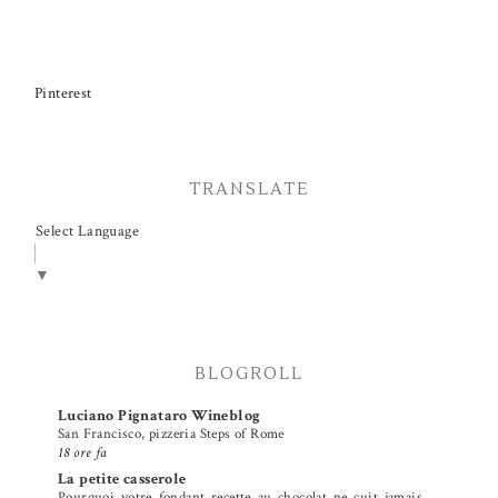
Pinterest
TRANSLATE
Select Language
▼
BLOGROLL
Luciano Pignataro Wineblog
San Francisco, pizzeria Steps of Rome
18 ore fa
La petite casserole
Pourquoi votre fondant recette au chocolat ne cuit jamais