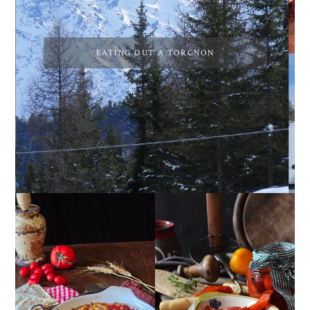
EATING OUT A TORGNON
GIRANDOLE DI
PEPERONI ALLA
RICOTTA
PIEMONTESE