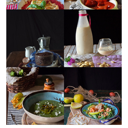
MUG CAKE AL
MANDORLITO
CIOCCOLATO
CREMA ESTIVA DI
INSALATA DI SALMONE
ZUCCHINE CON FIORI E
AFFUMICATO, MELE,
FETA
NOCI, RUCOLA