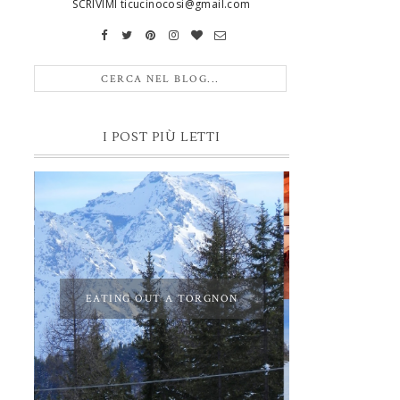
SCRIVIMI ticucinocosi@gmail.com
I POST PIÙ LETTI
EATING OUT A TORGNON