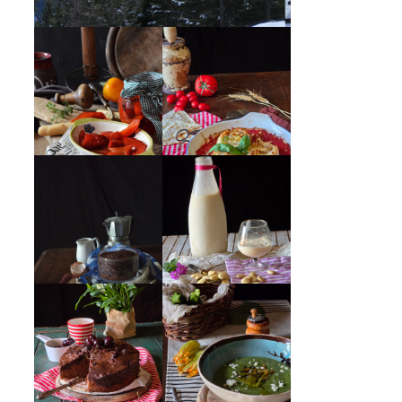
PEPERONI ALLA
GIRANDOLE DI
PIEMONTESE
RICOTTA
MUG CAKE AL
MANDORLITO
CIOCCOLATO
CREMA ESTIVA
TORTA DOPPIO
DI ZUCCHINE
CIOCCOLATO E
CON FIORI E
CILIEGIE
FETA