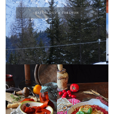
EATING OUT A TORGNON
PEPERONI ALLA
GIRANDOLE DI
PIEMONTESE
RICOTTA