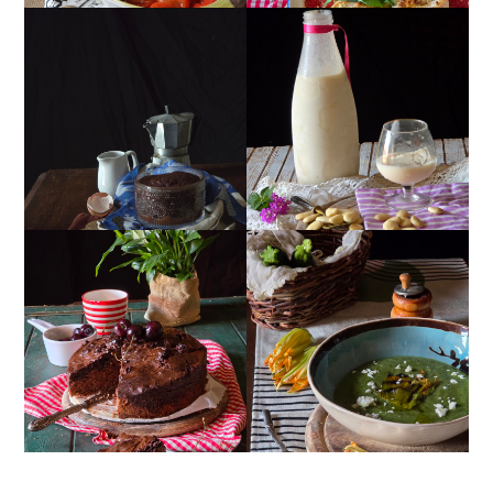
MUG CAKE AL
MANDORLITO
CIOCCOLATO
TORTA DOPPIO
CREMA ESTIVA DI
CIOCCOLATO E
ZUCCHINE CON FIORI E
CILIEGIE
FETA