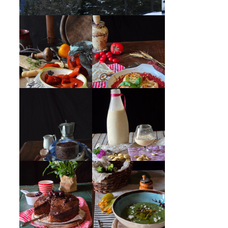
PEPERONI ALLA
GIRANDOLE DI
PIEMONTESE
RICOTTA
MUG CAKE AL
MANDORLITO
CIOCCOLATO
CREMA ESTIVA
TORTA DOPPIO
DI ZUCCHINE
CIOCCOLATO E
CON FIORI E
CILIEGIE
FETA