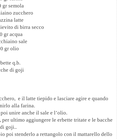
 gr semola
iaino zucchero
azzina latte
ievito di birra secco
0 gr acqua
cchiaino sale
0 gr olio
rbette q.b.
che di goji
cchero, e il latte tiepido e lasciare agire e quando
irlo alla farina.
poi unire anche il sale e l’olio.
 per ultimo aggiungere le erbette tritate e le bacche
di goji..
io poi stenderlo a rettangolo con il mattarello dello