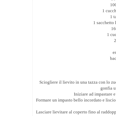
100
1 cucch
1 t
1 sacchetto l
16
1 cu
2
e
bac
Sciogliere il lievito in una tazza con lo zu
gonfia un
Iniziare ad impastare e 
Formare un impasto bello incordato e liscio,
Lasciare lievitare al coperto fino al raddopp