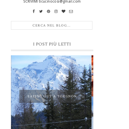
SCRIVIMI ticucinocosi@gmail.com
I POST PIÙ LETTI
EATING OUT A TORGNON