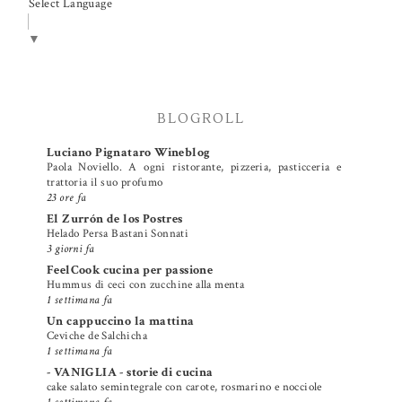
Select Language
▼
BLOGROLL
Luciano Pignataro Wineblog
Paola Noviello. A ogni ristorante, pizzeria, pasticceria e
trattoria il suo profumo
23 ore fa
El Zurrón de los Postres
Helado Persa Bastani Sonnati
3 giorni fa
FeelCook cucina per passione
Hummus di ceci con zucchine alla menta
1 settimana fa
Un cappuccino la mattina
Ceviche de Salchicha
1 settimana fa
- VANIGLIA - storie di cucina
cake salato semintegrale con carote, rosmarino e nocciole