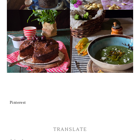
TORTA DOPPIO
CREMA ESTIVA DI
CIOCCOLATO E
ZUCCHINE CON FIORI E
CILIEGIE
FETA
Pinterest
TRANSLATE