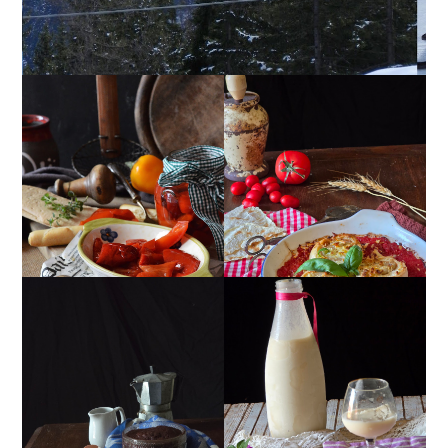
PEPERONI ALLA
GIRANDOLE DI
PIEMONTESE
RICOTTA
MUG CAKE AL
MANDORLITO
CIOCCOLATO