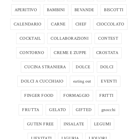
APERITIVO
BAMBINI
BEVANDE
BISCOTTI
CALENDARIO
CARNE
CHEF
CIOCCOLATO
COCKTAIL
COLLABORAZIONI
CONTEST
CONTORNO
CREME E ZUPPE
CROSTATA
CUCINA STRANIERA
DOLCE
DOLCI
DOLCI A CUCCHIAIO
eating out
EVENTI
FINGER FOOD
FORMAGGIO
FRITTI
FRUTTA
GELATO
GIFTED
gnocchi
GUTEN FREE
INSALATE
LEGUMI
LIEVITATI
LIGURIA
LIQUORI