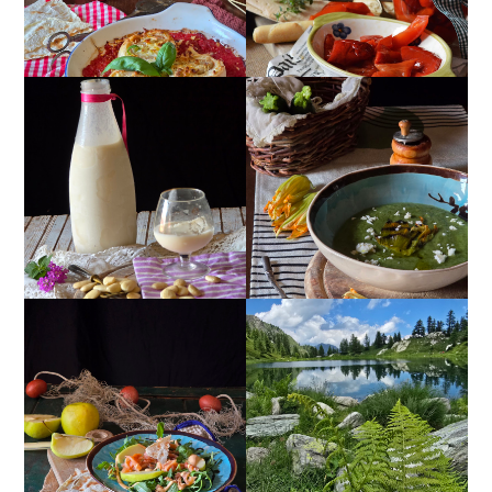
CREMA ESTIVA DI
MANDORLITO
ZUCCHINE CON FIORI E
FETA
INSALATA DI SALMONE
AFFUMICATO, MELE,
VALLE MAIRA
NOCI, RUCOLA