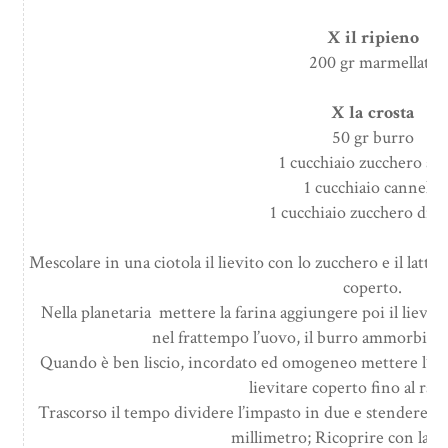
X il ripieno
200 gr marmellata
X la crosta
50 gr burro
1 cucchiaio zucchero a v
1 cucchiaio cannella
1 cucchiaio zucchero di c
Mescolare in una ciotola il lievito con lo zucchero e il latte
coperto.
Nella planetaria mettere la farina aggiungere poi il lievit
nel frattempo l’uovo, il burro ammorbidito
Quando è ben liscio, incordato ed omogeneo mettere l’impa
lievitare coperto fino al rad
Trascorso il tempo dividere l’impasto in due e stendere du
millimetro; Ricoprire con la m