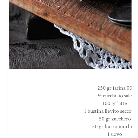
250 gr farina 00
½ cucchiaio sale
100 gr latte
1 bustina lievito secco at
50 gr zucchero
50 gr burro morbido
1 uovo