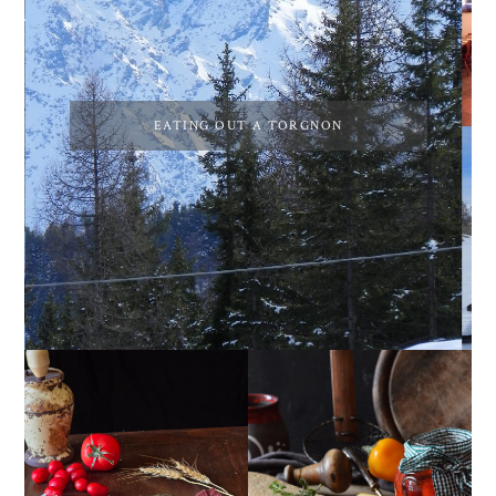
EATING OUT A TORGNON
GIRANDOLE DI
PEPERONI ALLA
RICOTTA
PIEMONTESE