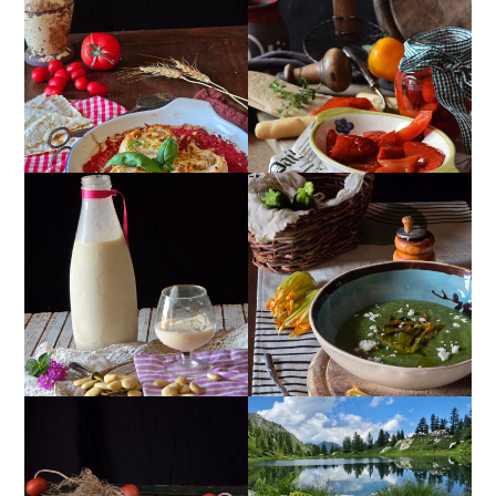
GIRANDOLE DI
PEPERONI ALLA
RICOTTA
PIEMONTESE
CREMA ESTIVA DI
MANDORLITO
ZUCCHINE CON FIORI E
FETA
INSALATA DI SALMONE