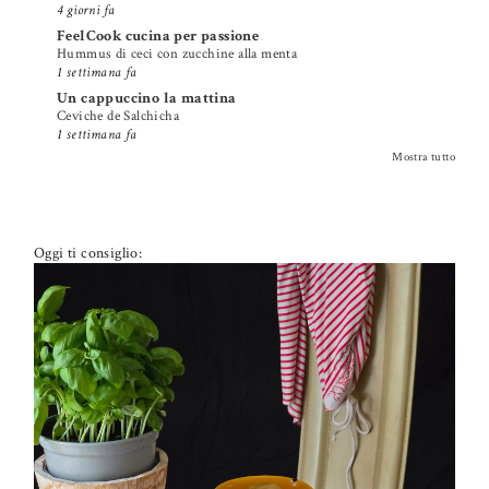
4 giorni fa
FeelCook cucina per passione
Hummus di ceci con zucchine alla menta
1 settimana fa
Un cappuccino la mattina
Ceviche de Salchicha
1 settimana fa
Mostra tutto
Oggi ti consiglio: