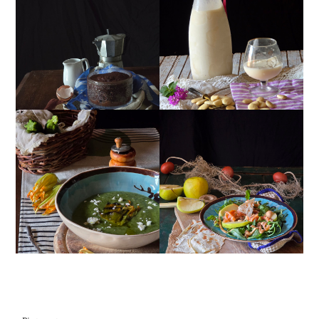
MUG CAKE AL
MANDORLITO
CIOCCOLATO
CREMA ESTIVA DI
INSALATA DI SALMONE
ZUCCHINE CON FIORI E
AFFUMICATO, MELE,
FETA
NOCI, RUCOLA