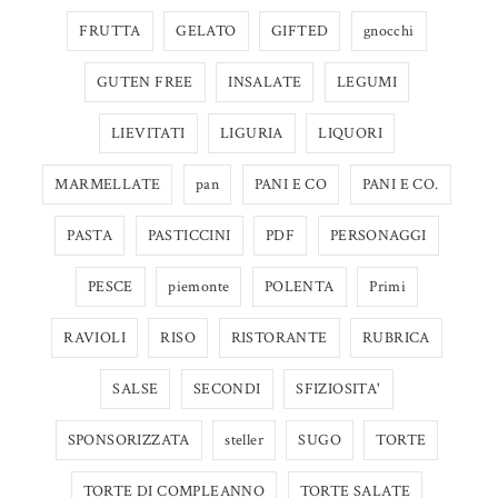
FRUTTA
GELATO
GIFTED
gnocchi
GUTEN FREE
INSALATE
LEGUMI
LIEVITATI
LIGURIA
LIQUORI
MARMELLATE
pan
PANI E CO
PANI E CO.
PASTA
PASTICCINI
PDF
PERSONAGGI
PESCE
piemonte
POLENTA
Primi
RAVIOLI
RISO
RISTORANTE
RUBRICA
SALSE
SECONDI
SFIZIOSITA'
SPONSORIZZATA
steller
SUGO
TORTE
TORTE DI COMPLEANNO
TORTE SALATE