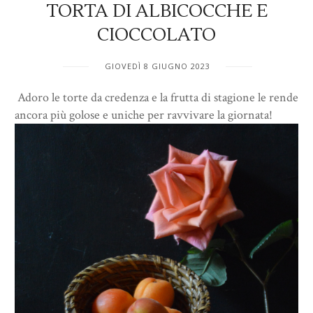
TORTA DI ALBICOCCHE E
CIOCCOLATO
GIOVEDÌ 8 GIUGNO 2023
Adoro le torte da credenza e la frutta di stagione le rende
ancora più golose e uniche per ravvivare la giornata!