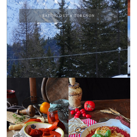
EATING OUT A TORGNON
PEPERONI ALLA
GIRANDOLE DI
PIEMONTESE
RICOTTA