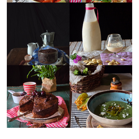
MUG CAKE AL
MANDORLITO
CIOCCOLATO
TORTA DOPPIO
CREMA ESTIVA DI
CIOCCOLATO E
ZUCCHINE CON FIORI E
CILIEGIE
FETA