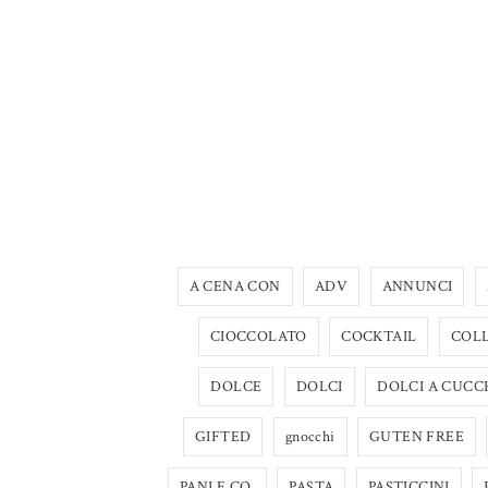
A CENA CON
ADV
ANNUNCI
CIOCCOLATO
COCKTAIL
COL
DOLCE
DOLCI
DOLCI A CUCC
GIFTED
gnocchi
GUTEN FREE
PANI E CO.
PASTA
PASTICCINI