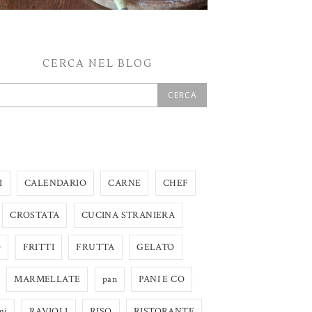
CERCA NEL BLOG
I
CALENDARIO
CARNE
CHEF
CROSTATA
CUCINA STRANIERA
O
FRITTI
FRUTTA
GELATO
MARMELLATE
pan
PANI E CO
mi
RAVIOLI
RISO
RISTORANTE