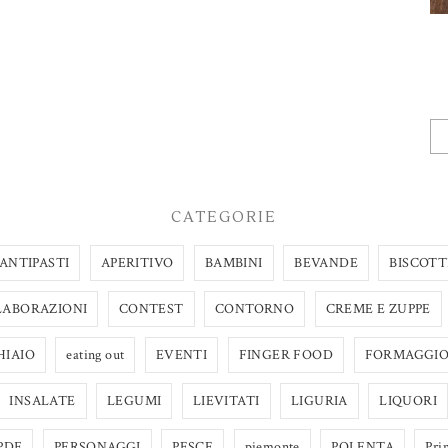
CATEGORIE
ANTIPASTI
APERITIVO
BAMBINI
BEVANDE
BISCOTT
LABORAZIONI
CONTEST
CONTORNO
CREME E ZUPPE
HIAIO
eating out
EVENTI
FINGER FOOD
FORMAGGI
INSALATE
LEGUMI
LIEVITATI
LIGURIA
LIQUORI
PDF
PERSONAGGI
PESCE
piemonte
POLENTA
Pri