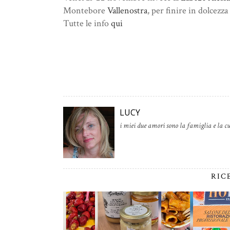
Montebore
Vallenostra
, per finire in dolcezz
Tutte le info
qui
LUCY
i miei due amori sono la famiglia e la cu
RIC