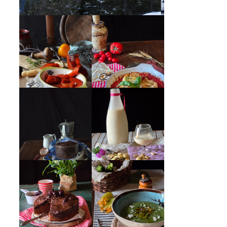
PEPERONI ALLA
GIRANDOLE DI
PIEMONTESE
RICOTTA
MUG CAKE AL
MANDORLITO
CIOCCOLATO
CREMA ESTIVA
TORTA DOPPIO
DI ZUCCHINE
CIOCCOLATO E
CON FIORI E
CILIEGIE
FETA