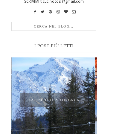
SCRIVIMI ticucinocosi@gmail.com
I POST PIÙ LETTI
EATING OUT A TORGNON