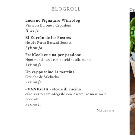
BLOGROLL
Ogg
Luciano Pignataro Wineblog
Vinicola Barone a Ceppaloni
11 ore fa
El Zurrón de los Postres
Helado Persa Bastani Sonnati
1 giorno fa
FeelCook cucina per passione
Hummus di ceci con zucchine alla menta
5 giorni fa
Un cappuccino la mattina
Ceviche de Salchicha
5 giorni fa
- VANIGLIA - storie di cucina
cake salato semintegrale con carote, rosmarino e
nocciole
5 giorni fa
Mostra tutto