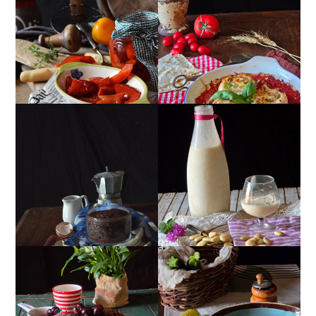
PEPERONI ALLA
GIRANDOLE DI
PIEMONTESE
RICOTTA
MUG CAKE AL
MANDORLITO
CIOCCOLATO
TORTA DOPPIO
CREMA ESTIVA DI