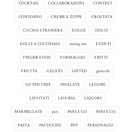
COCKTAIL
COLLABORAZIONI
CONTEST
CONTORNO
CREME E ZUPPE
CROSTATA
CUCINA STRANIERA
DOLCE
DOLCI
DOLCI A CUCCHIAIO
eating out
EVENTI
FINGER FOOD
FORMAGGIO
FRITTI
FRUTTA
GELATO
GIFTED
gnocchi
GUTEN FREE
INSALATE
LEGUMI
LIEVITATI
LIGURIA
LIQUORI
MARMELLATE
pan
PANI E CO
PANI E CO.
PASTA
PASTICCINI
PDF
PERSONAGGI