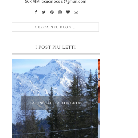
SCRIVIMI ticucinocosi@gmail.com
I POST PIÙ LETTI
EATING OUT A TORGNON