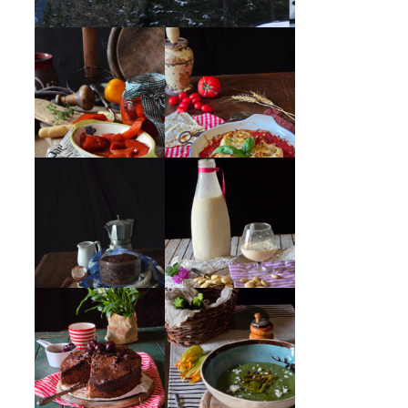
PEPERONI ALLA
GIRANDOLE DI
PIEMONTESE
RICOTTA
MUG CAKE AL
MANDORLITO
CIOCCOLATO
CREMA ESTIVA
TORTA DOPPIO
DI ZUCCHINE
CIOCCOLATO E
CON FIORI E
CILIEGIE
FETA