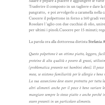
Salare e pepare a piacere e aggiungere le varie
Trasferire il composto in un tagliere e dare la 
pangratto, e poi avvolgerlo a caramella nella c
Cuocere il polpettone in forno a 160 gradi ven
Rosolare l ‘aglio con due cucchiai di olio, unir
per ultimi i pinoli.Cuocere per 15 minuti; rego
La parola ora alla dottoressa dietista
Stefania 
Questo polpettone è un ottimo piatto, leggero, facilm
proteine di alta qualità e povero di grassi, utilissi
(problematica presente nei bambini obesi). Il pesce
mese, se esistono familiarità per le allergie e ben
La sua assunzione deve essere protratta per tutta 
altri alimenti anche per il pesce è bene variare l
mangiare sempre lo stesso piatto e anche perché in
essere presenti in un particolare alimento.