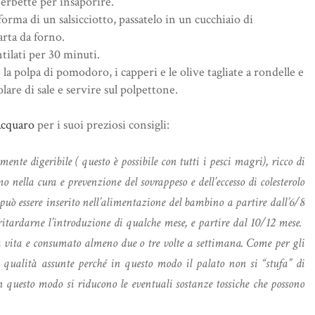
 erbette per insaporire.
forma di un salsicciotto, passatelo in un cucchiaio di
arta da forno.
tilati per 30 minuti.
e la polpa di pomodoro, i capperi e le olive tagliate a rondelle e
lare di sale e servire sul polpettone.
Acquaro
per i suoi preziosi consigli:
ente digeribile ( questo è possibile con tutti i pesci magri), ricco di
mo nella cura e prevenzione del sovrappeso e dell’eccesso di colesterolo
 può essere inserito nell’alimentazione del bambino a partire dall’6/8
e ritardarne l’introduzione di qualche mese, e partire dal 10/12 mese.
la vita e consumato almeno due o tre volte a settimana. Come per gli
e qualità assunte perché in questo modo il palato non si “stufa” di
 questo modo si riducono le eventuali sostanze tossiche che possono