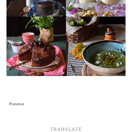
TORTA DOPPIO
CREMA ESTIVA DI
CIOCCOLATO E
ZUCCHINE CON FIORI E
CILIEGIE
FETA
Pinterest
TRANSLATE