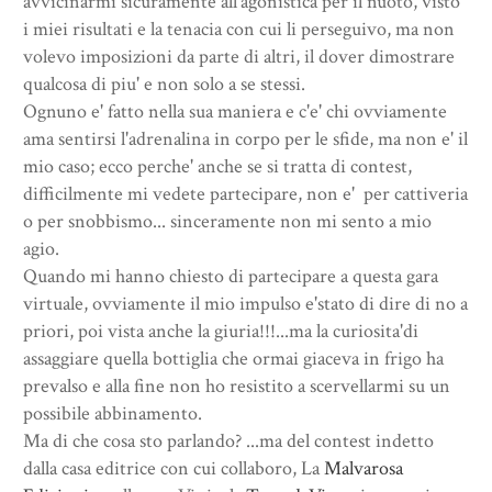
avvicinarmi sicuramente all'agonistica per il nuoto, visto
i miei risultati e la tenacia con cui li perseguivo, ma non
volevo imposizioni da parte di altri, il dover dimostrare
qualcosa di piu' e non solo a se stessi.
Ognuno e' fatto nella sua maniera e c'e' chi ovviamente
ama sentirsi l'adrenalina in corpo per le sfide, ma non e' il
mio caso; ecco perche' anche se si tratta di contest,
difficilmente mi vedete partecipare, non e' per cattiveria
o per snobbismo... sinceramente non mi sento a mio
agio.
Quando mi hanno chiesto di partecipare a questa gara
virtuale, ovviamente il mio impulso e'stato di dire di no a
priori, poi vista anche la giuria!!!...ma la curiosita'di
assaggiare quella bottiglia che ormai giaceva in frigo ha
prevalso e alla fine non ho resistito a scervellarmi su un
possibile abbinamento.
Ma di che cosa sto parlando? ...ma del contest indetto
dalla casa editrice con cui collaboro, La
Malvarosa