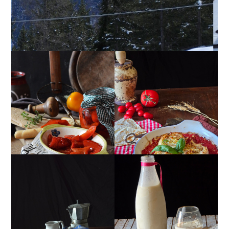
PEPERONI ALLA
GIRANDOLE DI
PIEMONTESE
RICOTTA
MUG CAKE AL
MANDORLITO
CIOCCOLATO