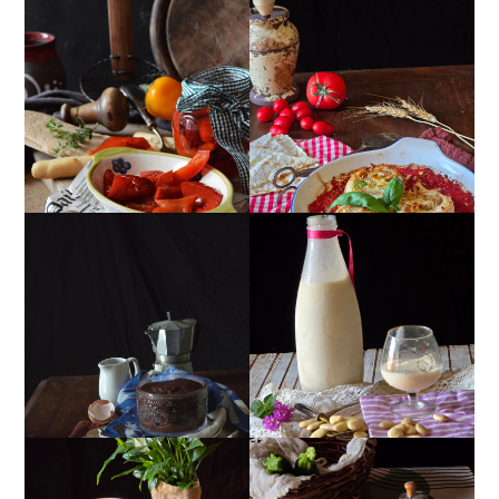
PEPERONI ALLA
GIRANDOLE DI
PIEMONTESE
RICOTTA
MUG CAKE AL
MANDORLITO
CIOCCOLATO