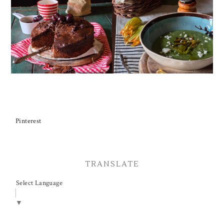
TORTA DOPPIO
CREMA ESTIVA DI
CIOCCOLATO E
ZUCCHINE CON FIORI E
CILIEGIE
FETA
Pinterest
TRANSLATE
Select Language
▼