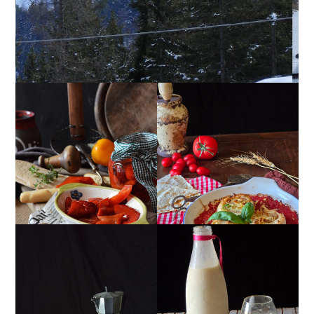
PEPERONI ALLA
GIRANDOLE DI
PIEMONTESE
RICOTTA
MUG CAKE AL
MANDORLITO
CIOCCOLATO