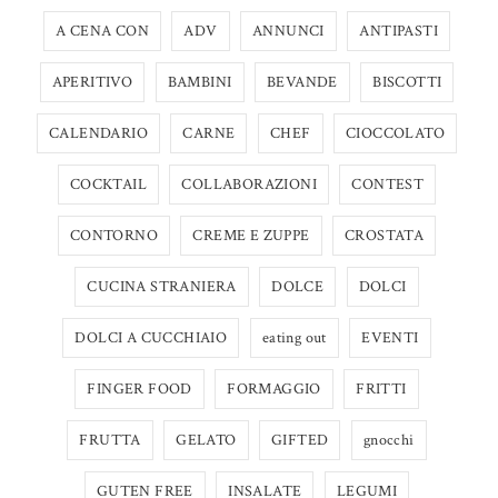
A CENA CON
ADV
ANNUNCI
ANTIPASTI
APERITIVO
BAMBINI
BEVANDE
BISCOTTI
CALENDARIO
CARNE
CHEF
CIOCCOLATO
COCKTAIL
COLLABORAZIONI
CONTEST
CONTORNO
CREME E ZUPPE
CROSTATA
CUCINA STRANIERA
DOLCE
DOLCI
DOLCI A CUCCHIAIO
eating out
EVENTI
FINGER FOOD
FORMAGGIO
FRITTI
FRUTTA
GELATO
GIFTED
gnocchi
GUTEN FREE
INSALATE
LEGUMI