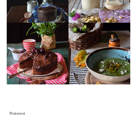
TORTA DOPPIO
CREMA ESTIVA DI
CIOCCOLATO E
ZUCCHINE CON FIORI E
CILIEGIE
FETA
Pinterest