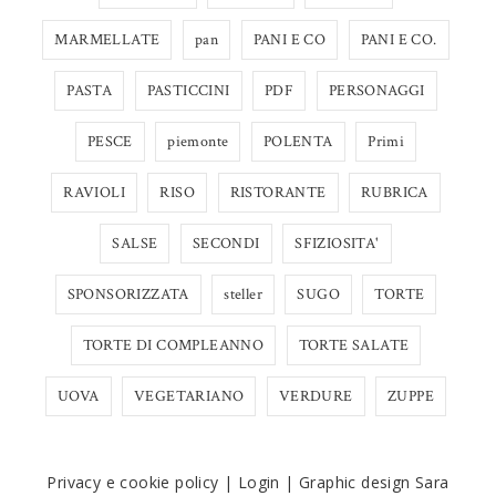
MARMELLATE
pan
PANI E CO
PANI E CO.
PASTA
PASTICCINI
PDF
PERSONAGGI
PESCE
piemonte
POLENTA
Primi
RAVIOLI
RISO
RISTORANTE
RUBRICA
SALSE
SECONDI
SFIZIOSITA'
SPONSORIZZATA
steller
SUGO
TORTE
TORTE DI COMPLEANNO
TORTE SALATE
UOVA
VEGETARIANO
VERDURE
ZUPPE
Privacy e cookie policy
|
Login
|
Graphic design Sara