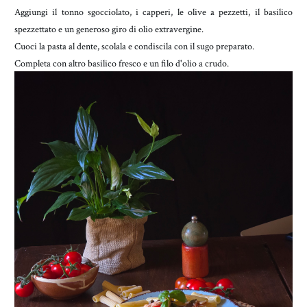
Aggiungi il tonno sgocciolato, i capperi, le olive a pezzetti, il basilico
spezzettato e un generoso giro di olio extravergine.
Cuoci la pasta al dente, scolala e condiscila con il sugo preparato.
Completa con altro basilico fresco e un filo d'olio a crudo.