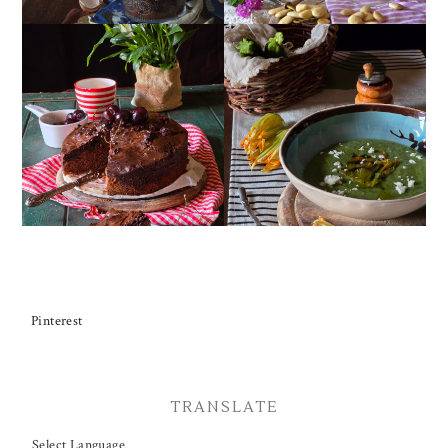
TORTA DOPPIO
CREMA ESTIVA DI
CIOCCOLATO E
ZUCCHINE CON FIORI E
CILIEGIE
FETA
Pinterest
TRANSLATE
Select Language