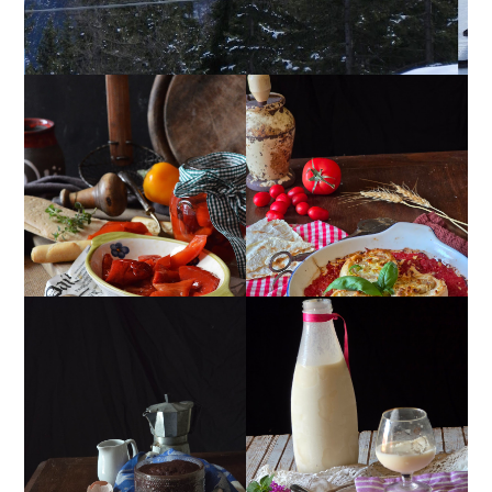
PEPERONI ALLA
GIRANDOLE DI
PIEMONTESE
RICOTTA
MUG CAKE AL
MANDORLITO
CIOCCOLATO