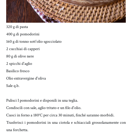
320 g di pasta
400 g di pomodorini
160 g di tonno sott'olio sgocciolato
2 cucchiai di capperi
80 g di olive nere
2 spicchi d'aglio
Basilico fresco
Olio extravergine d'oliva
Sale q.b.
Pulisci I pomodorini e disponili in una teglia.
Condiscili con sale, aglio tritato e un filo d'olio.
Cuoci in forno a 180°C per circa 30 minuti, finché saranno morbidi.
Trasferisci i pomodorini in una ciotola e schiacciali grossolanamente con
una forchetta.