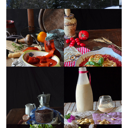
PEPERONI ALLA
GIRANDOLE DI
PIEMONTESE
RICOTTA
MUG CAKE AL
MANDORLITO
CIOCCOLATO