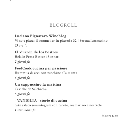
▼
BLOGROLL
Luciano Pignataro Wineblog
Vino e pizza: il sommelier in pizzeria 32 | Serena Iammarino
23 ore fa
El Zurrón de los Postres
Helado Persa Bastani Sonnati
2 giorni fa
FeelCook cucina per passione
Hummus di ceci con zucchine alla menta
6 giorni fa
Un cappuccino la mattina
Ceviche de Salchicha
6 giorni fa
- VANIGLIA - storie di cucina
cake salato semintegrale con carote, rosmarino e nocciole
1 settimana fa
Mostra tutto