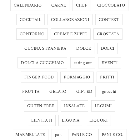
CALENDARIO
CARNE
CHEF
CIOCCOLATO
COCKTAIL
COLLABORAZIONI
CONTEST
CONTORNO
CREME E ZUPPE
CROSTATA
CUCINA STRANIERA
DOLCE
DOLCI
DOLCI A CUCCHIAIO
eating out
EVENTI
FINGER FOOD
FORMAGGIO
FRITTI
FRUTTA
GELATO
GIFTED
gnocchi
GUTEN FREE
INSALATE
LEGUMI
LIEVITATI
LIGURIA
LIQUORI
MARMELLATE
pan
PANI E CO
PANI E CO.