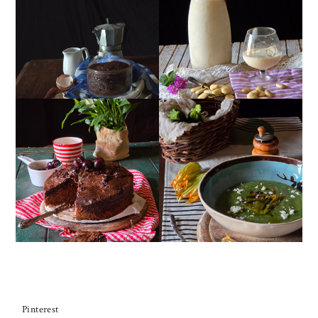
MUG CAKE AL
MANDORLITO
CIOCCOLATO
TORTA DOPPIO
CREMA ESTIVA DI
CIOCCOLATO E
ZUCCHINE CON FIORI E
CILIEGIE
FETA
Pinterest