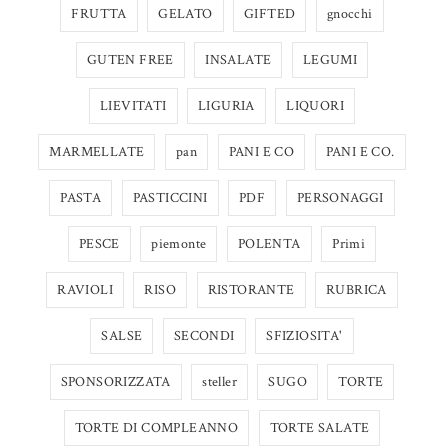
FRUTTA
GELATO
GIFTED
gnocchi
GUTEN FREE
INSALATE
LEGUMI
LIEVITATI
LIGURIA
LIQUORI
MARMELLATE
pan
PANI E CO
PANI E CO.
PASTA
PASTICCINI
PDF
PERSONAGGI
PESCE
piemonte
POLENTA
Primi
RAVIOLI
RISO
RISTORANTE
RUBRICA
SALSE
SECONDI
SFIZIOSITA'
SPONSORIZZATA
steller
SUGO
TORTE
TORTE DI COMPLEANNO
TORTE SALATE