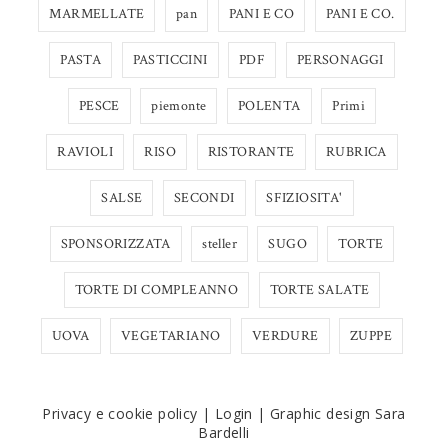
MARMELLATE
pan
PANI E CO
PANI E CO.
PASTA
PASTICCINI
PDF
PERSONAGGI
PESCE
piemonte
POLENTA
Primi
RAVIOLI
RISO
RISTORANTE
RUBRICA
SALSE
SECONDI
SFIZIOSITA'
SPONSORIZZATA
steller
SUGO
TORTE
TORTE DI COMPLEANNO
TORTE SALATE
UOVA
VEGETARIANO
VERDURE
ZUPPE
Privacy e cookie policy
|
Login
|
Graphic design Sara
Bardelli