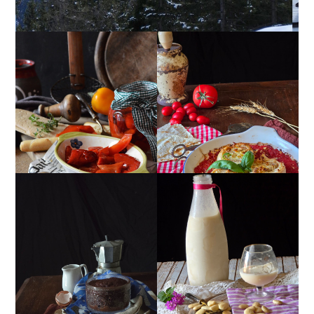
PEPERONI ALLA
GIRANDOLE DI
PIEMONTESE
RICOTTA
MUG CAKE AL
MANDORLITO
CIOCCOLATO