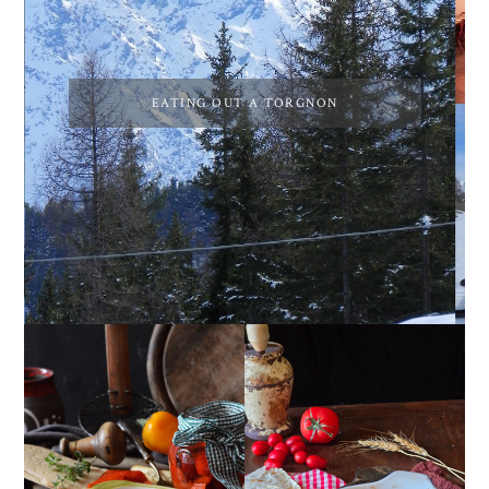
EATING OUT A TORGNON
PEPERONI ALLA
GIRANDOLE DI
PIEMONTESE
RICOTTA