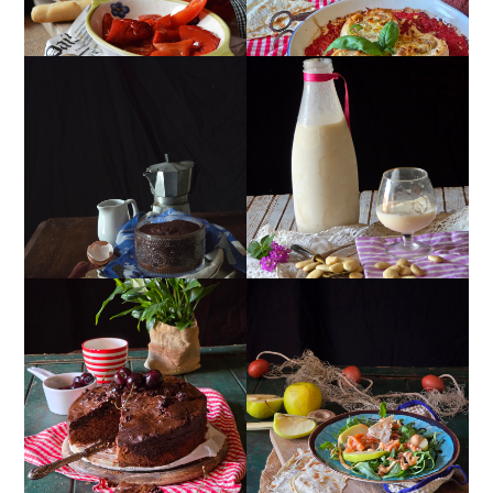
MUG CAKE AL
MANDORLITO
CIOCCOLATO
TORTA DOPPIO
INSALATA DI SALMONE
CIOCCOLATO E
AFFUMICATO, MELE,
CILIEGIE
NOCI, RUCOLA