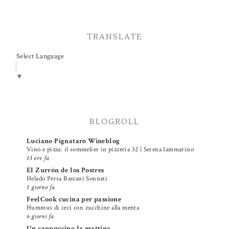
TRANSLATE
Select Language
▼
BLOGROLL
Luciano Pignataro Wineblog
Vino e pizza: il sommelier in pizzeria 32 | Serena Iammarino
13 ore fa
El Zurrón de los Postres
Helado Persa Bastani Sonnati
1 giorno fa
FeelCook cucina per passione
Hummus di ceci con zucchine alla menta
6 giorni fa
Un cappuccino la mattina