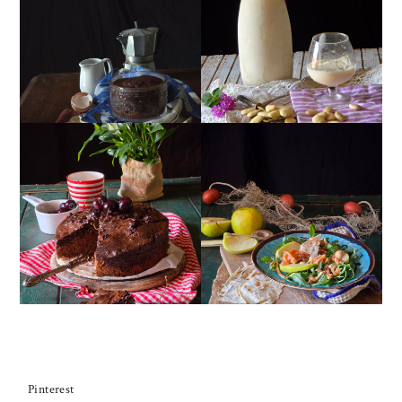
MUG CAKE AL
MANDORLITO
CIOCCOLATO
TORTA DOPPIO
INSALATA DI SALMONE
CIOCCOLATO E
AFFUMICATO, MELE,
CILIEGIE
NOCI, RUCOLA
Pinterest