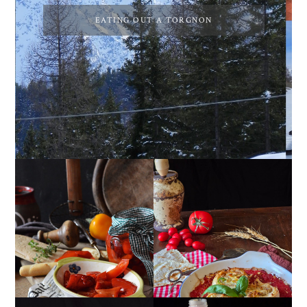
EATING OUT A TORGNON
PEPERONI ALLA
GIRANDOLE DI
PIEMONTESE
RICOTTA