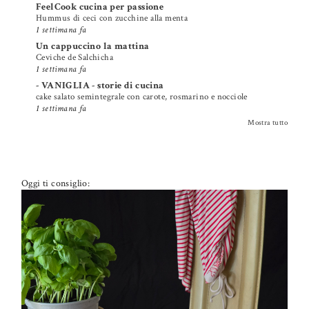
FeelCook cucina per passione
Hummus di ceci con zucchine alla menta
1 settimana fa
Un cappuccino la mattina
Ceviche de Salchicha
1 settimana fa
- VANIGLIA - storie di cucina
cake salato semintegrale con carote, rosmarino e nocciole
1 settimana fa
Mostra tutto
Oggi ti consiglio: