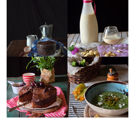
MUG CAKE AL
MANDORLITO
CIOCCOLATO
TORTA DOPPIO
CREMA ESTIVA DI
CIOCCOLATO E
ZUCCHINE CON FIORI E
CILIEGIE
FETA