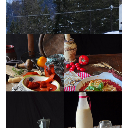
PEPERONI ALLA
GIRANDOLE DI
PIEMONTESE
RICOTTA
MUG CAKE AL
MANDORLITO
CIOCCOLATO