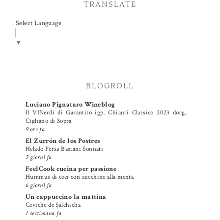
TRANSLATE
Select Language
▼
BLOGROLL
Luciano Pignataro Wineblog
Il VINerdì di Garantito igp. Chianti Classico 2023 docg,
Cigliano di Sopra
9 ore fa
El Zurrón de los Postres
Helado Persa Bastani Sonnati
2 giorni fa
FeelCook cucina per passione
Hummus di ceci con zucchine alla menta
6 giorni fa
Un cappuccino la mattina
Ceviche de Salchicha
1 settimana fa