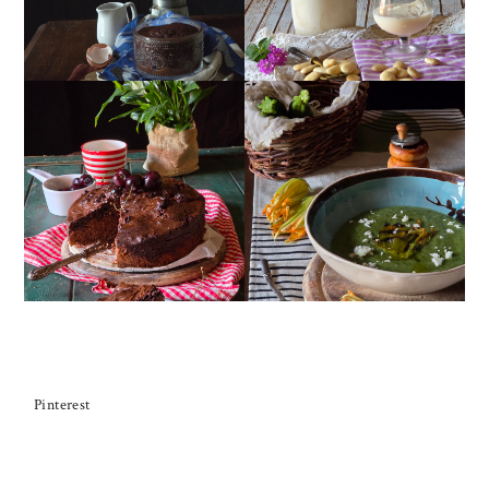
TORTA DOPPIO
CREMA ESTIVA DI
CIOCCOLATO E
ZUCCHINE CON FIORI E
CILIEGIE
FETA
Pinterest