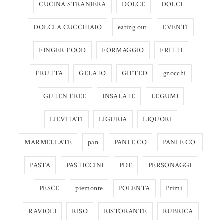
CUCINA STRANIERA
DOLCE
DOLCI
DOLCI A CUCCHIAIO
eating out
EVENTI
FINGER FOOD
FORMAGGIO
FRITTI
FRUTTA
GELATO
GIFTED
gnocchi
GUTEN FREE
INSALATE
LEGUMI
LIEVITATI
LIGURIA
LIQUORI
MARMELLATE
pan
PANI E CO
PANI E CO.
PASTA
PASTICCINI
PDF
PERSONAGGI
PESCE
piemonte
POLENTA
Primi
RAVIOLI
RISO
RISTORANTE
RUBRICA