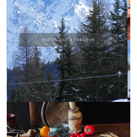
EATING OUT A TORGNON
PEPERONI ALLA
GIRANDOLE DI
PIEMONTESE
RICOTTA