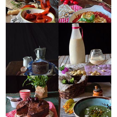
MUG CAKE AL
MANDORLITO
CIOCCOLATO
TORTA DOPPIO
CREMA ESTIVA DI
CIOCCOLATO E
ZUCCHINE CON FIORI E
CILIEGIE
FETA