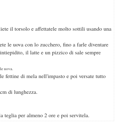
iete il torsolo e affettatele molto sottili usando una
tete le uova con lo zucchero, fino a farle diventare
intiepidito, il latte e un pizzico di sale sempre
lle uova.
 fettine di mela nell'impasto e poi versate tutto
 cm di lunghezza.
Una volta cotta lasciate riposare la torta nella teglia per almeno 2 ore e poi servitela.