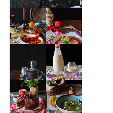
PEPERONI ALLA
GIRANDOLE DI
PIEMONTESE
RICOTTA
MUG CAKE AL
MANDORLITO
CIOCCOLATO
CREMA ESTIVA
TORTA DOPPIO
DI ZUCCHINE
CIOCCOLATO E
CON FIORI E
CILIEGIE
FETA