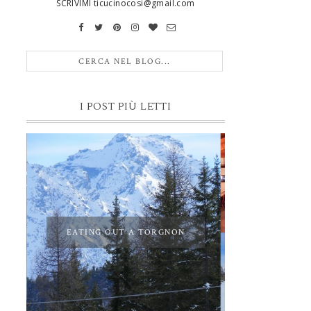
SCRIVIMI ticucinocosi@gmail.com
I POST PIÙ LETTI
EATING OUT A TORGNON