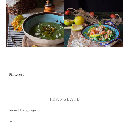
CREMA ESTIVA DI
INSALATA DI SALMONE
ZUCCHINE CON FIORI E
AFFUMICATO, MELE,
FETA
NOCI, RUCOLA
Pinterest
TRANSLATE
Select Language
▼