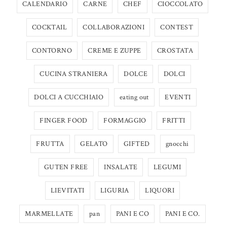
CALENDARIO
CARNE
CHEF
CIOCCOLATO
COCKTAIL
COLLABORAZIONI
CONTEST
CONTORNO
CREME E ZUPPE
CROSTATA
CUCINA STRANIERA
DOLCE
DOLCI
DOLCI A CUCCHIAIO
eating out
EVENTI
FINGER FOOD
FORMAGGIO
FRITTI
FRUTTA
GELATO
GIFTED
gnocchi
GUTEN FREE
INSALATE
LEGUMI
LIEVITATI
LIGURIA
LIQUORI
MARMELLATE
pan
PANI E CO
PANI E CO.