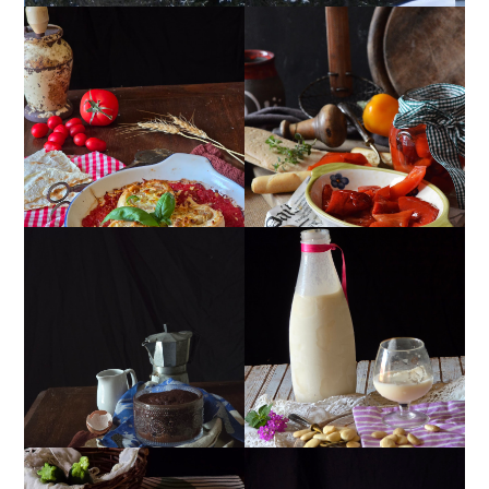
GIRANDOLE DI
PEPERONI ALLA
RICOTTA
PIEMONTESE
MUG CAKE AL
MANDORLITO
CIOCCOLATO