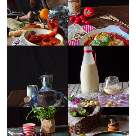
PEPERONI ALLA
GIRANDOLE DI
PIEMONTESE
RICOTTA
MUG CAKE AL
MANDORLITO
CIOCCOLATO
TORTA DOPPIO
CREMA ESTIVA DI