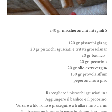
240 gr
maccheroncini integrali Sen
120 gr pistacchi già sgusc
20 gr pistacchi sgusciati e tritati grossolanam
20 gr basilico
20 gr pecorino
20 gr
olio extravergine 
150 gr provola affumica
peperoncino a piacer
Raccogliere i pistacchi sgusciati in un
Aggiungere il basilico e il pecorino e in
Versare a filo l'olio e proseguire a frullare fino a 2 m
Nel frattempo buttare la pasta in abbondante acqua sal