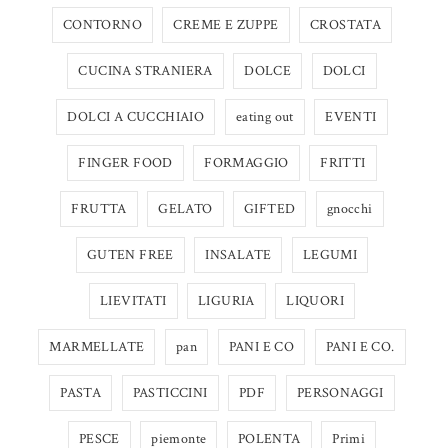
CONTORNO
CREME E ZUPPE
CROSTATA
CUCINA STRANIERA
DOLCE
DOLCI
DOLCI A CUCCHIAIO
eating out
EVENTI
FINGER FOOD
FORMAGGIO
FRITTI
FRUTTA
GELATO
GIFTED
gnocchi
GUTEN FREE
INSALATE
LEGUMI
LIEVITATI
LIGURIA
LIQUORI
MARMELLATE
pan
PANI E CO
PANI E CO.
PASTA
PASTICCINI
PDF
PERSONAGGI
PESCE
piemonte
POLENTA
Primi