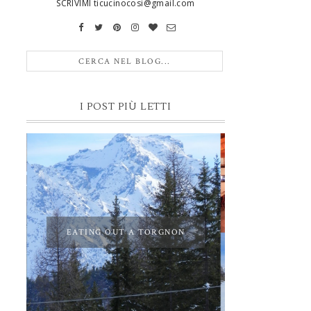
SCRIVIMI ticucinocosi@gmail.com
I POST PIÙ LETTI
EATING OUT A TORGNON