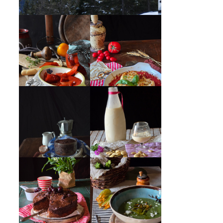
PEPERONI ALLA
GIRANDOLE DI
PIEMONTESE
RICOTTA
MUG CAKE AL
MANDORLITO
CIOCCOLATO
CREMA ESTIVA
TORTA DOPPIO
DI ZUCCHINE
CIOCCOLATO E
CON FIORI E
CILIEGIE
FETA