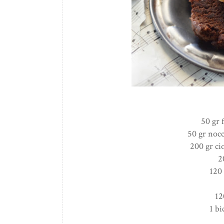
50 gr 
50 gr nocc
200 gr ci
2
120
12
1 bi