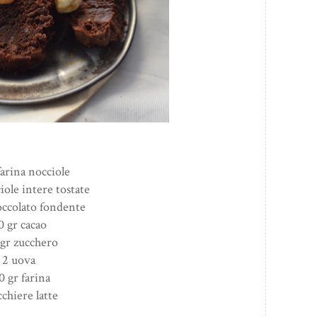
farina nocciole
iole intere tostate
occolato fondente
0 gr cacao
 gr zucchero
2 uova
0 gr farina
cchiere latte