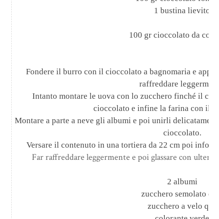
1 bustina lievito
100 gr cioccolato da cope
Fondere il burro con il cioccolato a bagnomaria e appena
raffreddare leggerment
Intanto montare le uova con lo zucchero finché il comp
cioccolato e infine la farina con il ca
Montare a parte a neve gli albumi e poi unirli delicatament
cioccolato.
Versare il contenuto in una tortiera da
22 cm
poi inforna
Far raffreddare leggermente e poi glassare con ulterio
2 albumi
zucchero semolato q.b
zucchero a velo q.b.
colorante verde