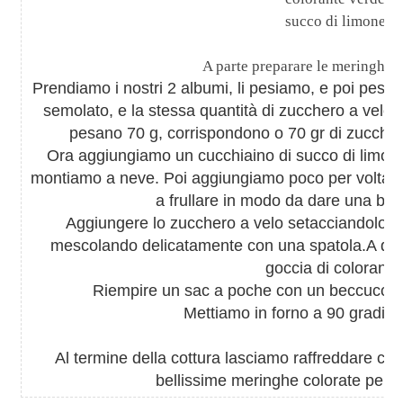
succo di limone
A parte preparare le meringhett
Prendiamo i nostri 2 albumi, li pesiamo, e poi pesia
semolato, e la stessa quantità di zucchero a velo. 
pesano
70 g
, corrispondono o 70 gr di zucche
Ora aggiungiamo un cucchiaino di succo di limone 
montiamo a neve. Poi aggiungiamo poco per volta 
a frullare in modo da dare una bu
Aggiungere lo zucchero a velo setacciandolo e
mescolando delicatamente con una spatola.A qu
goccia di colorante
Riempire un
sac a poche con un beccuccio e
Mettiamo in forno a 90 gradi pe
Al termine della cottura lasciamo raffreddare c
bellissime meringhe colorate per de