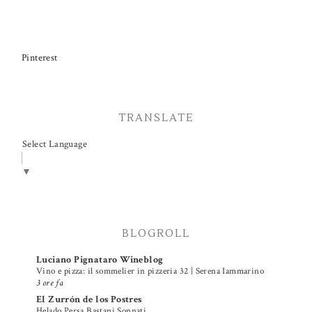
Pinterest
TRANSLATE
Select Language
▼
BLOGROLL
Luciano Pignataro Wineblog
Vino e pizza: il sommelier in pizzeria 32 | Serena Iammarino
3 ore fa
El Zurrón de los Postres
Helado Persa Bastani Sonnati