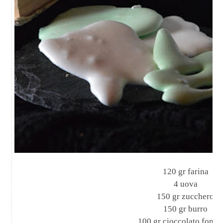
120 gr farina
4 uova
150 gr zucchero
150 gr burro
100 gr cioccolato fonde