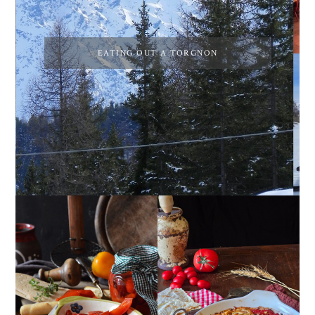
EATING OUT A TORGNON
PEPERONI ALLA
GIRANDOLE DI
PIEMONTESE
RICOTTA