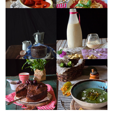
MUG CAKE AL
MANDORLITO
CIOCCOLATO
TORTA DOPPIO
CREMA ESTIVA DI
CIOCCOLATO E
ZUCCHINE CON FIORI E
CILIEGIE
FETA