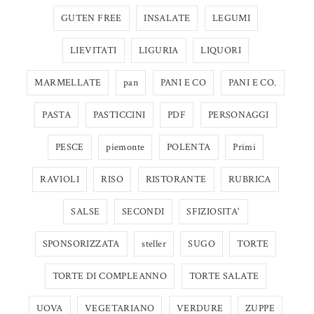
GUTEN FREE
INSALATE
LEGUMI
LIEVITATI
LIGURIA
LIQUORI
MARMELLATE
pan
PANI E CO
PANI E CO.
PASTA
PASTICCINI
PDF
PERSONAGGI
PESCE
piemonte
POLENTA
Primi
RAVIOLI
RISO
RISTORANTE
RUBRICA
SALSE
SECONDI
SFIZIOSITA'
SPONSORIZZATA
steller
SUGO
TORTE
TORTE DI COMPLEANNO
TORTE SALATE
UOVA
VEGETARIANO
VERDURE
ZUPPE