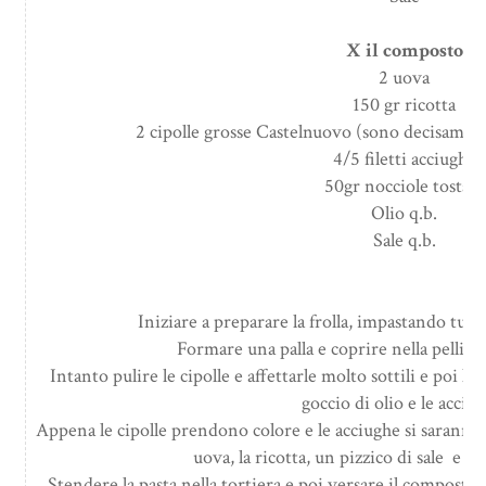
X il composto
2 uova
150 gr ricotta
2 cipolle grosse Castelnuovo (sono decisament
4/5 filetti acciughe
50gr nocciole tostate
Olio q.b.
Sale q.b.
Iniziare a preparare la frolla, impastando tutti
Formare una palla e coprire nella pellicola
Intanto pulire le cipolle e affettarle molto sottili e poi l
goccio di olio e le acciug
Appena le cipolle prendono colore e le acciughe si saranno 
uova, la ricotta, un pizzico di sale e m
Stendere la pasta nella tortiera e poi versare il composto;