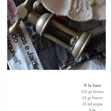
X la base
125 gr farina
65 gr burro
25 ml acqua
Sale