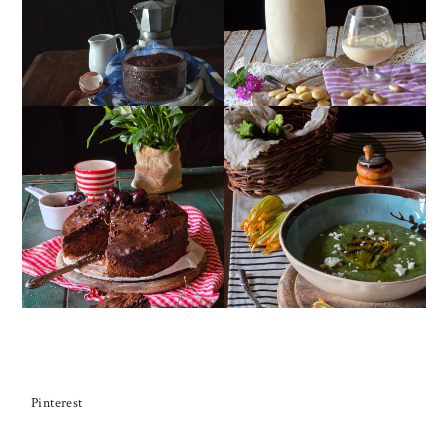
MANDORLITO
CIOCCOLATO
TORTA DOPPIO
CREMA ESTIVA DI
CIOCCOLATO E
ZUCCHINE CON FIORI E
CILIEGIE
FETA
Pinterest