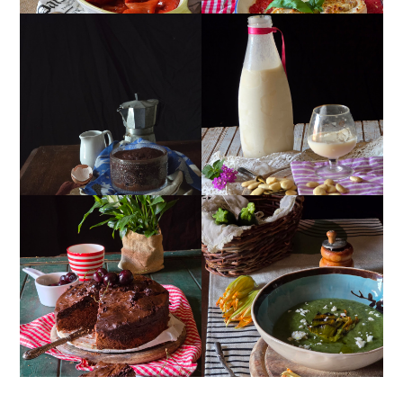
MUG CAKE AL
MANDORLITO
CIOCCOLATO
TORTA DOPPIO
CREMA ESTIVA DI
CIOCCOLATO E
ZUCCHINE CON FIORI E
CILIEGIE
FETA