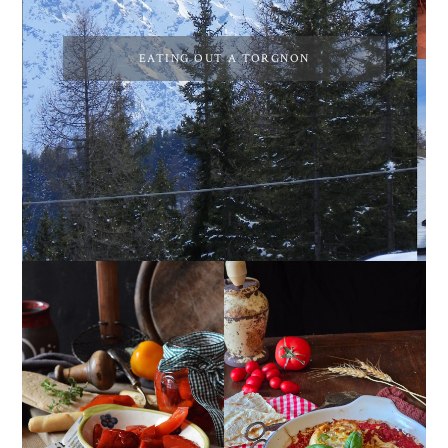
EATING OUT A TORGNON
PEPERONI ALLA
GIRANDOLE DI
PIEMONTESE
RICOTTA