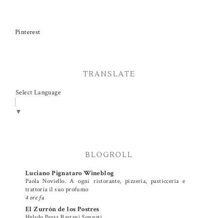
Pinterest
TRANSLATE
Select Language
▼
BLOGROLL
Luciano Pignataro Wineblog
Paola Noviello. A ogni ristorante, pizzeria, pasticceria e
trattoria il suo profumo
4 ore fa
El Zurrón de los Postres
Helado Persa Bastani Sonnati