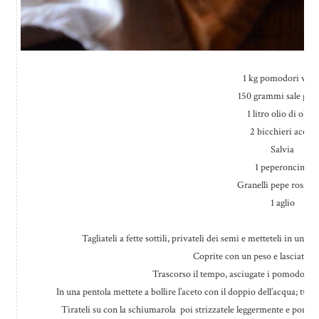
1 kg pomodori verd
150 grammi sale gro
1 litro olio di oliva
2 bicchieri aceto
Salvia
1 peperoncino
Granelli pepe rosso q
1 aglio
Tagliateli a fette sottili, privateli dei semi e metteteli in uno s
Coprite con un peso e lasciate ri
Trascorso il tempo, asciugate i pomodori c
In una pentola mettete a bollire l’aceto con il doppio dell’acqua; tuff
Tirateli su con la schiumarola poi strizzatele leggermente e ponete