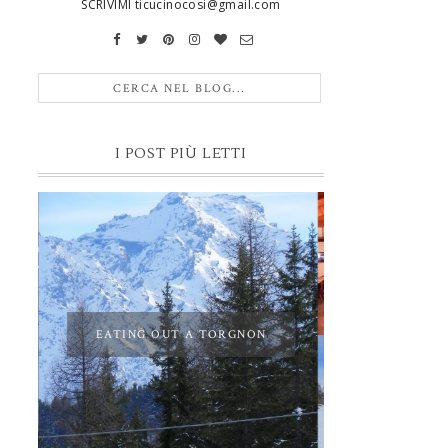
SCRIVIMI ticucinocosi@gmail.com
I POST PIÙ LETTI
EATING OUT A TORGNON