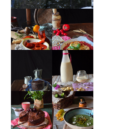
PEPERONI ALLA
GIRANDOLE DI
PIEMONTESE
RICOTTA
MUG CAKE AL
MANDORLITO
CIOCCOLATO
CREMA ESTIVA
TORTA DOPPIO
DI ZUCCHINE
CIOCCOLATO E
CON FIORI E
CILIEGIE
FETA