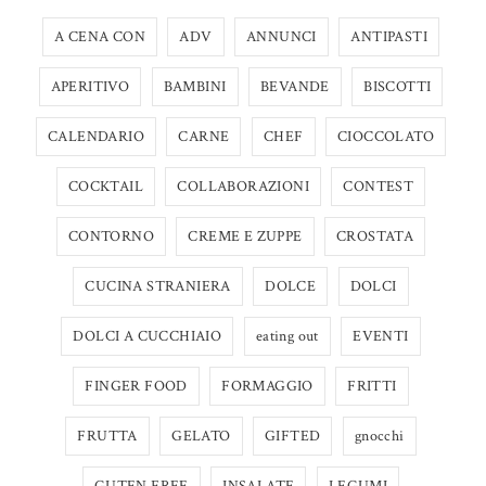
A CENA CON
ADV
ANNUNCI
ANTIPASTI
APERITIVO
BAMBINI
BEVANDE
BISCOTTI
CALENDARIO
CARNE
CHEF
CIOCCOLATO
COCKTAIL
COLLABORAZIONI
CONTEST
CONTORNO
CREME E ZUPPE
CROSTATA
CUCINA STRANIERA
DOLCE
DOLCI
DOLCI A CUCCHIAIO
eating out
EVENTI
FINGER FOOD
FORMAGGIO
FRITTI
FRUTTA
GELATO
GIFTED
gnocchi
GUTEN FREE
INSALATE
LEGUMI