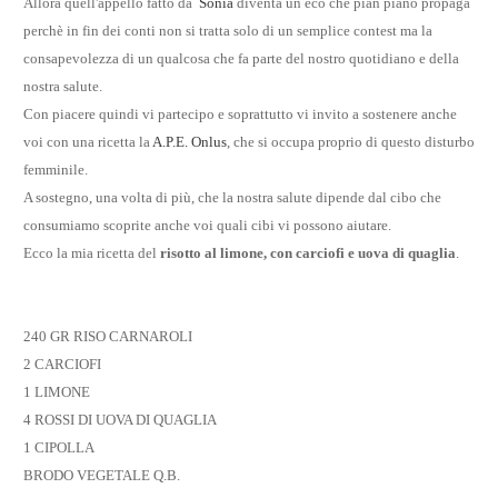
Allora quell'appello fatto da
Sonia
diventa un eco che pian piano propaga
perchè in fin dei conti non si tratta solo di un semplice contest ma la
consapevolezza di un qualcosa che fa parte del nostro quotidiano e della
nostra salute.
Con piacere quindi vi partecipo e soprattutto vi invito a sostenere anche
voi con una ricetta la
A.P.E. Onlus
, che si occupa proprio di questo disturbo
femminile.
A sostegno, una volta di più, che la nostra salute dipende dal cibo che
consumiamo scoprite anche voi quali cibi vi possono aiutare.
Ecco la mia ricetta del
risotto al limone, con carciofi e uova di quaglia
.
240 GR RISO CARNAROLI
2 CARCIOFI
1 LIMONE
4 ROSSI DI UOVA DI QUAGLIA
1 CIPOLLA
BRODO VEGETALE Q.B.