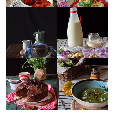
MUG CAKE AL
MANDORLITO
CIOCCOLATO
TORTA DOPPIO
CREMA ESTIVA DI
CIOCCOLATO E
ZUCCHINE CON FIORI E
CILIEGIE
FETA