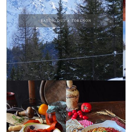
EATING OUT A TORGNON
PEPERONI ALLA
GIRANDOLE DI
PIEMONTESE
RICOTTA