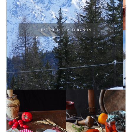
EATING OUT A TORGNON
GIRANDOLE DI
PEPERONI ALLA
RICOTTA
PIEMONTESE