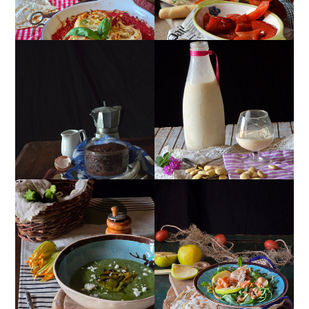
MUG CAKE AL
MANDORLITO
CIOCCOLATO
CREMA ESTIVA DI
INSALATA DI SALMONE
ZUCCHINE CON FIORI E
AFFUMICATO, MELE,
FETA
NOCI, RUCOLA