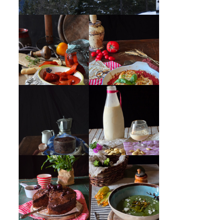
PEPERONI ALLA
GIRANDOLE DI
PIEMONTESE
RICOTTA
MUG CAKE AL
MANDORLITO
CIOCCOLATO
CREMA ESTIVA
TORTA DOPPIO
DI ZUCCHINE
CIOCCOLATO E
CON FIORI E
CILIEGIE
FETA