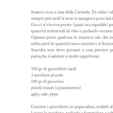
Stasera cena a casa della Carmela. Di solito (
sempre più tardi la sera: si mangiava poco lasc
Ora ci si ritrova presto (quasi ora ospedale)
quantità industriali di cibo e parlando verame
Ognuna porta qualcosa in maniera tale che nel
solito però le quantità sono enormi e si finisc
Stavolta non devo pensare a cosa portare per
pasta,che è salutare e molto appetitosa:
350 gr di gnocchetti sardi
3 zucchine piccole
100 gr di pecorino
pinoli tostati (a piacimento)
aglio, sale, pepe
Cuocere i gnocchetti in acqua salata, scolarli al
Lavare le zucchine, tagliarle a fiammifero e salta