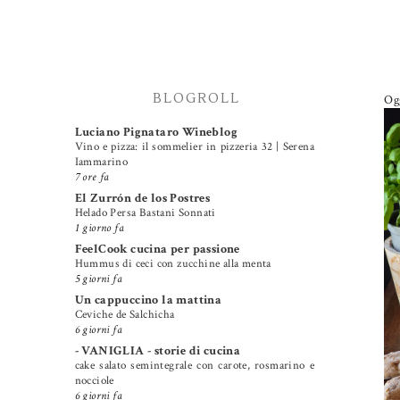
BLOGROLL
Ogg
Luciano Pignataro Wineblog
Vino e pizza: il sommelier in pizzeria 32 | Serena
Iammarino
7 ore fa
El Zurrón de los Postres
Helado Persa Bastani Sonnati
1 giorno fa
FeelCook cucina per passione
Hummus di ceci con zucchine alla menta
5 giorni fa
Un cappuccino la mattina
Ceviche de Salchicha
6 giorni fa
- VANIGLIA - storie di cucina
cake salato semintegrale con carote, rosmarino e
nocciole
6 giorni fa