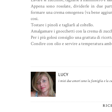
Appena sono rosolate, dividerle in due parti
formare una crema omogenea (va bene aggiunger
cosi.
Tostare i pinoli e tagliarli al coltello.
Amalgamare i gnocchetti con la crema di zucch
Per i più golosi consiglio una grattata di ricott
Condire con olio e servire a temperatura amb
LUCY
i miei due amori sono la famiglia e la cu
RIC