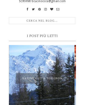
SCRIVIMI ticucinocosi@gmail.com
I POST PIÙ LETTI
EATING OUT A TORGNON