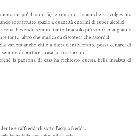
almeno un po' di anni fa) le riunioni tra amiche si svolgevano
iando soprattutto spazio a quantità enormi di super alcolici.
 per cena, bevendo sempre tanto (ma solo più vino), mangiando
nte tanto: altro che musica da discoteca che assorda!
la varietà anche chi è a dieta o intollerante possa cenare; di
e sempre di portare a casa lo "scartoccino".
ché la padrona di casa ha richiesto questa bella insalata di
 dente e raffreddarli sotto l'acqua fredda.
rle in padella con aglio, olio e sale.