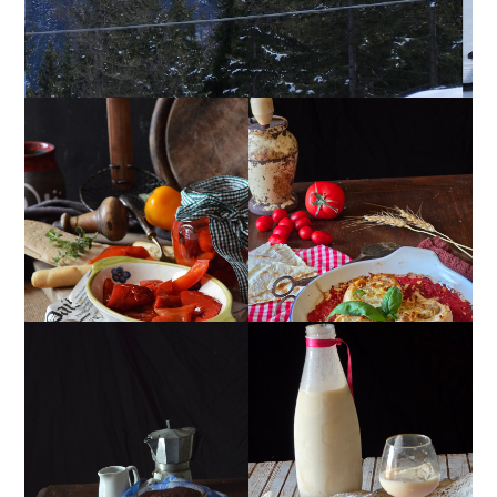
PEPERONI ALLA
GIRANDOLE DI
PIEMONTESE
RICOTTA
MUG CAKE AL
MANDORLITO
CIOCCOLATO