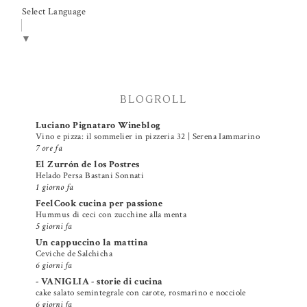
Select Language
▼
BLOGROLL
Luciano Pignataro Wineblog
Vino e pizza: il sommelier in pizzeria 32 | Serena Iammarino
7 ore fa
El Zurrón de los Postres
Helado Persa Bastani Sonnati
1 giorno fa
FeelCook cucina per passione
Hummus di ceci con zucchine alla menta
5 giorni fa
Un cappuccino la mattina
Ceviche de Salchicha
6 giorni fa
- VANIGLIA - storie di cucina
cake salato semintegrale con carote, rosmarino e nocciole
6 giorni fa