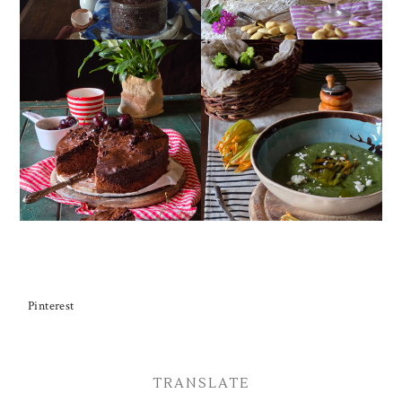
TORTA DOPPIO
CREMA ESTIVA DI
CIOCCOLATO E
ZUCCHINE CON FIORI E
CILIEGIE
FETA
Pinterest
TRANSLATE