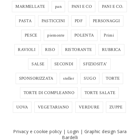
MARMELLATE
pan
PANI E CO
PANI E CO.
PASTA
PASTICCINI
PDF
PERSONAGGI
PESCE
piemonte
POLENTA
Primi
RAVIOLI
RISO
RISTORANTE
RUBRICA
SALSE
SECONDI
SFIZIOSITA'
SPONSORIZZATA
steller
SUGO
TORTE
TORTE DI COMPLEANNO
TORTE SALATE
UOVA
VEGETARIANO
VERDURE
ZUPPE
Privacy e cookie policy
|
Login
|
Graphic design Sara
Bardelli