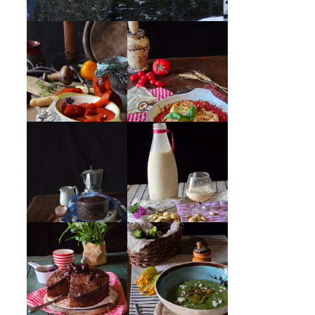
PEPERONI ALLA
GIRANDOLE DI
PIEMONTESE
RICOTTA
MUG CAKE AL
MANDORLITO
CIOCCOLATO
CREMA ESTIVA
TORTA DOPPIO
DI ZUCCHINE
CIOCCOLATO E
CON FIORI E
CILIEGIE
FETA