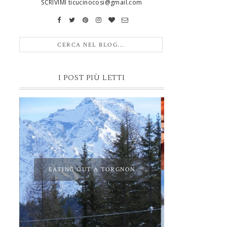
SCRIVIMI ticucinocosi@gmail.com
I POST PIÙ LETTI
EATING OUT A TORGNON