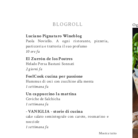
BLOGROLL
Ogg
Luciano Pignataro Wineblog
Paola Noviello. A ogni ristorante, pizzeria,
pasticceria e trattoria il suo profumo
10 ore fa
El Zurrón de los Postres
Helado Persa Bastani Sonnati
2 giorni fa
FeelCook cucina per passione
Hummus di ceci con zucchine alla menta
1 settimana fa
Un cappuccino la mattina
Ceviche de Salchicha
1 settimana fa
- VANIGLIA - storie di cucina
cake salato semintegrale con carote, rosmarino e
nocciole
1 settimana fa
Mostra tutto